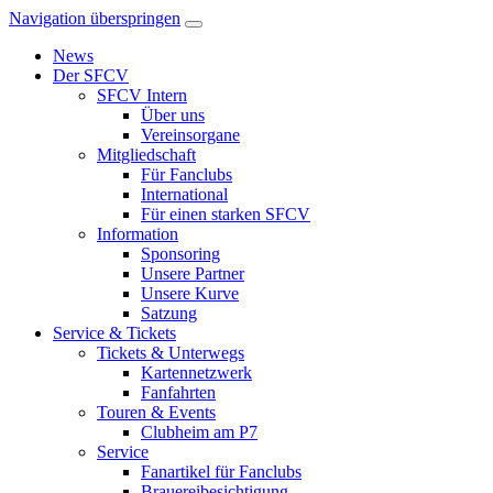
Navigation überspringen
News
Der SFCV
SFCV Intern
Über uns
Vereinsorgane
Mitgliedschaft
Für Fanclubs
International
Für einen starken SFCV
Information
Sponsoring
Unsere Partner
Unsere Kurve
Satzung
Service & Tickets
Tickets & Unterwegs
Kartennetzwerk
Fanfahrten
Touren & Events
Clubheim am P7
Service
Fanartikel für Fanclubs
Brauereibesichtigung