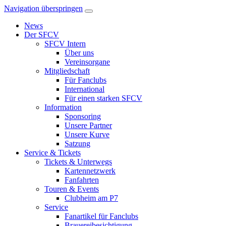
Navigation überspringen
News
Der SFCV
SFCV Intern
Über uns
Vereinsorgane
Mitgliedschaft
Für Fanclubs
International
Für einen starken SFCV
Information
Sponsoring
Unsere Partner
Unsere Kurve
Satzung
Service & Tickets
Tickets & Unterwegs
Kartennetzwerk
Fanfahrten
Touren & Events
Clubheim am P7
Service
Fanartikel für Fanclubs
Brauereibesichtigung