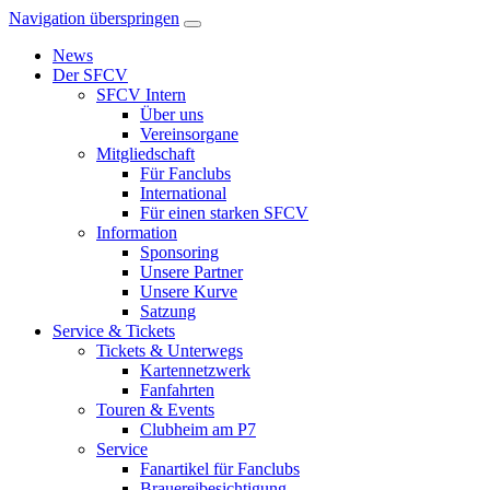
Navigation überspringen
News
Der SFCV
SFCV Intern
Über uns
Vereinsorgane
Mitgliedschaft
Für Fanclubs
International
Für einen starken SFCV
Information
Sponsoring
Unsere Partner
Unsere Kurve
Satzung
Service & Tickets
Tickets & Unterwegs
Kartennetzwerk
Fanfahrten
Touren & Events
Clubheim am P7
Service
Fanartikel für Fanclubs
Brauereibesichtigung