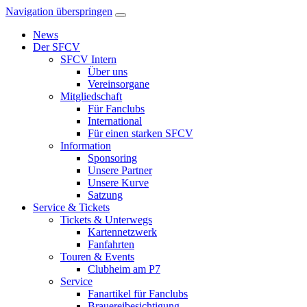
Navigation überspringen
News
Der SFCV
SFCV Intern
Über uns
Vereinsorgane
Mitgliedschaft
Für Fanclubs
International
Für einen starken SFCV
Information
Sponsoring
Unsere Partner
Unsere Kurve
Satzung
Service & Tickets
Tickets & Unterwegs
Kartennetzwerk
Fanfahrten
Touren & Events
Clubheim am P7
Service
Fanartikel für Fanclubs
Brauereibesichtigung