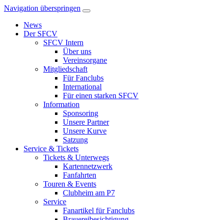
Navigation überspringen
News
Der SFCV
SFCV Intern
Über uns
Vereinsorgane
Mitgliedschaft
Für Fanclubs
International
Für einen starken SFCV
Information
Sponsoring
Unsere Partner
Unsere Kurve
Satzung
Service & Tickets
Tickets & Unterwegs
Kartennetzwerk
Fanfahrten
Touren & Events
Clubheim am P7
Service
Fanartikel für Fanclubs
Brauereibesichtigung