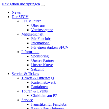
Navigation überspringen
News
Der SFCV
SFCV Intern
Über uns
Vereinsorgane
Mitgliedschaft
Für Fanclubs
International
Für einen starken SFCV
Information
Sponsoring
Unsere Partner
Unsere Kurve
Satzung
Service & Tickets
Tickets & Unterwegs
Kartennetzwerk
Fanfahrten
Touren & Events
Clubheim am P7
Service
Fanartikel für Fanclubs
Brauereibesichtigung