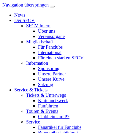
Navigation überspringen
News
Der SFCV
SFCV Intern
Über uns
Vereinsorgane
Mitgliedschaft
Für Fanclubs
International
Für einen starken SFCV
Information
Sponsoring
Unsere Partner
Unsere Kurve
Satzung
Service & Tickets
Tickets & Unterwegs
Kartennetzwerk
Fanfahrten
Touren & Events
Clubheim am P7
Service
Fanartikel für Fanclubs
Brauereibesichtigung