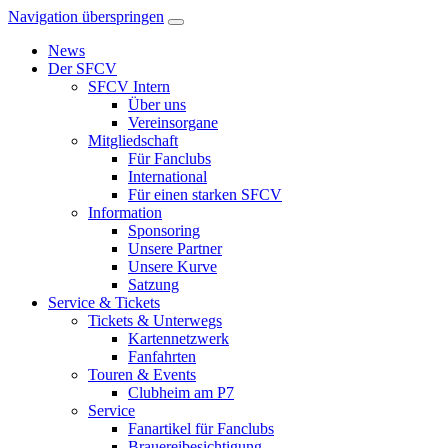
Navigation überspringen
News
Der SFCV
SFCV Intern
Über uns
Vereinsorgane
Mitgliedschaft
Für Fanclubs
International
Für einen starken SFCV
Information
Sponsoring
Unsere Partner
Unsere Kurve
Satzung
Service & Tickets
Tickets & Unterwegs
Kartennetzwerk
Fanfahrten
Touren & Events
Clubheim am P7
Service
Fanartikel für Fanclubs
Brauereibesichtigung