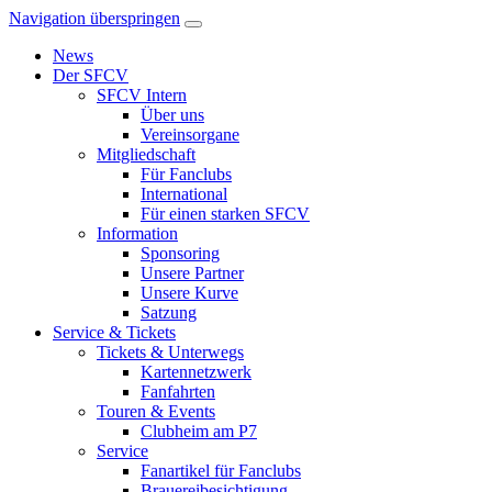
Navigation überspringen
News
Der SFCV
SFCV Intern
Über uns
Vereinsorgane
Mitgliedschaft
Für Fanclubs
International
Für einen starken SFCV
Information
Sponsoring
Unsere Partner
Unsere Kurve
Satzung
Service & Tickets
Tickets & Unterwegs
Kartennetzwerk
Fanfahrten
Touren & Events
Clubheim am P7
Service
Fanartikel für Fanclubs
Brauereibesichtigung