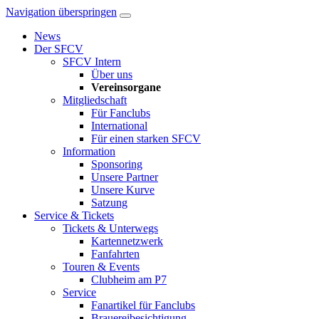
Navigation überspringen
News
Der SFCV
SFCV Intern
Über uns
Vereinsorgane
Mitgliedschaft
Für Fanclubs
International
Für einen starken SFCV
Information
Sponsoring
Unsere Partner
Unsere Kurve
Satzung
Service & Tickets
Tickets & Unterwegs
Kartennetzwerk
Fanfahrten
Touren & Events
Clubheim am P7
Service
Fanartikel für Fanclubs
Brauereibesichtigung