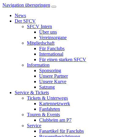
Navigation überspringen
News
Der SFCV
SFCV Intern
Über uns
Vereinsorgane
Mitgliedschaft
Für Fanclubs
International
Für einen starken SFCV
Information
Sponsoring
Unsere Partner
Unsere Kurve
Satzung
Service & Tickets
Tickets & Unterwegs
Kartennetzwerk
Fanfahrten
Touren & Events
Clubheim am P7
Service
Fanartikel für Fanclubs
Brauereibesichtigung