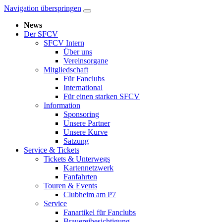
Navigation überspringen
News
Der SFCV
SFCV Intern
Über uns
Vereinsorgane
Mitgliedschaft
Für Fanclubs
International
Für einen starken SFCV
Information
Sponsoring
Unsere Partner
Unsere Kurve
Satzung
Service & Tickets
Tickets & Unterwegs
Kartennetzwerk
Fanfahrten
Touren & Events
Clubheim am P7
Service
Fanartikel für Fanclubs
Brauereibesichtigung