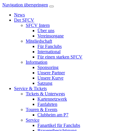
Navigation überspringen
News
Der SFCV
SFCV Intern
Über uns
Vereinsorgane
Mitgliedschaft
Für Fanclubs
International
Für einen starken SFCV
Information
Sponsoring
Unsere Partner
Unsere Kurve
Satzung
Service & Tickets
Tickets & Unterwegs
Kartennetzwerk
Fanfahrten
Touren & Events
Clubheim am P7
Service
Fanartikel für Fanclubs
Brauereibesichtigung