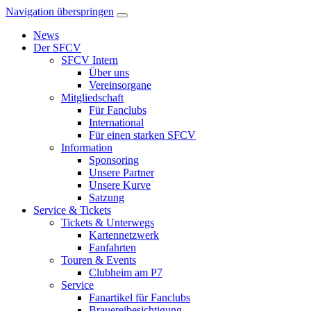
Navigation überspringen
News
Der SFCV
SFCV Intern
Über uns
Vereinsorgane
Mitgliedschaft
Für Fanclubs
International
Für einen starken SFCV
Information
Sponsoring
Unsere Partner
Unsere Kurve
Satzung
Service & Tickets
Tickets & Unterwegs
Kartennetzwerk
Fanfahrten
Touren & Events
Clubheim am P7
Service
Fanartikel für Fanclubs
Brauereibesichtigung