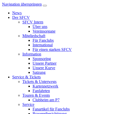
Navigation überspringen
News
Der SFCV
SFCV Intern
Über uns
Vereinsorgane
Mitgliedschaft
Für Fanclubs
International
Für einen starken SFCV
Information
Sponsoring
Unsere Partner
Unsere Kurve
Satzung
Service & Tickets
Tickets & Unterwegs
Kartennetzwerk
Fanfahrten
Touren & Events
Clubheim am P7
Service
Fanartikel für Fanclubs
Brauereibesichtigung