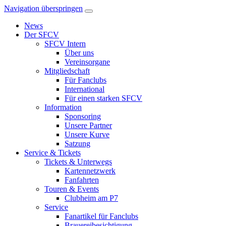
Navigation überspringen
News
Der SFCV
SFCV Intern
Über uns
Vereinsorgane
Mitgliedschaft
Für Fanclubs
International
Für einen starken SFCV
Information
Sponsoring
Unsere Partner
Unsere Kurve
Satzung
Service & Tickets
Tickets & Unterwegs
Kartennetzwerk
Fanfahrten
Touren & Events
Clubheim am P7
Service
Fanartikel für Fanclubs
Brauereibesichtigung