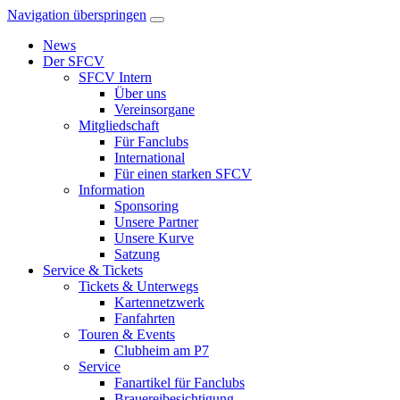
Navigation überspringen
News
Der SFCV
SFCV Intern
Über uns
Vereinsorgane
Mitgliedschaft
Für Fanclubs
International
Für einen starken SFCV
Information
Sponsoring
Unsere Partner
Unsere Kurve
Satzung
Service & Tickets
Tickets & Unterwegs
Kartennetzwerk
Fanfahrten
Touren & Events
Clubheim am P7
Service
Fanartikel für Fanclubs
Brauereibesichtigung