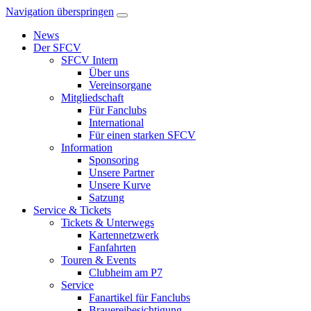
Navigation überspringen
News
Der SFCV
SFCV Intern
Über uns
Vereinsorgane
Mitgliedschaft
Für Fanclubs
International
Für einen starken SFCV
Information
Sponsoring
Unsere Partner
Unsere Kurve
Satzung
Service & Tickets
Tickets & Unterwegs
Kartennetzwerk
Fanfahrten
Touren & Events
Clubheim am P7
Service
Fanartikel für Fanclubs
Brauereibesichtigung