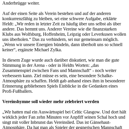
Anderbrügge weiter.
Auf der einen Seite als Verein bestehen und auf der anderen
konkurrenzfähig zu bleiben, sei eine schwere Aufgabe, erklärte
Heldt: „Wir reden in letzter Zeit zu häufig über uns selbst als über
andere. Das hemmt uns. Anderer Vereine wie die finanzstarken
Klubs aus Wolfsburg, Hoffenheim, Leipzig oder Leverkusen wollen
uns überholen.“ Das zu verhindern, sei nur gemeinsam möglich.
„Wenn wir unsere Energien bündeln, dann überholt uns so schnell
keiner“, ergänzte Michael Zylka.
In diesem Zuge wurde auch darüber diskutiert, wie man die gute
Stimmung in der Arena - oder in Heldts Worten: „das
Zusammenspiel zwischen Fans und Mannschaft“ - noch weiter
verbessern kann. Ziel müsse es sein, eine besondere Schalke-
Atmosphäre zu schaffen. Heldt gab anhand eines ihm in besonderer
Erinnerung gebliebenen Spiels Einblicke in die Gedanken eines
Profi-Fußballers.
Vereinshymne soll wieder mehr zelebriert werden
„Wir hatten mal ein Auswärtsspiel bei Celtic Glasgow. Und dort hält
wirklich jeder Fan zehn Minuten vor Anpfiff seinen Schal hoch und
singt mit voller Inbrunst das Vereinslied. Das ist Gänsehaut-
Atmosphäre. Da hat man als Spieler der gegnerischen Mannschaft