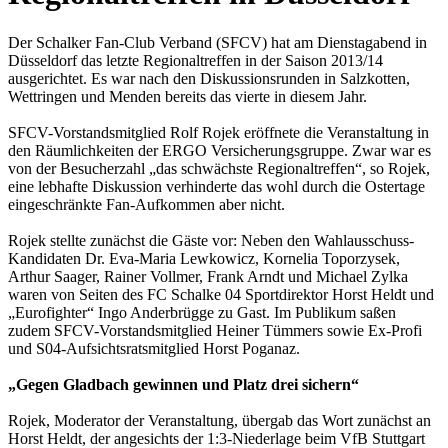
Der Schalker Fan-Club Verband (SFCV) hat am Dienstagabend in
Düsseldorf das letzte Regionaltreffen in der Saison 2013/14
ausgerichtet. Es war nach den Diskussionsrunden in Salzkotten,
Wettringen und Menden bereits das vierte in diesem Jahr.
SFCV-Vorstandsmitglied Rolf Rojek eröffnete die Veranstaltung in
den Räumlichkeiten der ERGO Versicherungsgruppe. Zwar war es
von der Besucherzahl „das schwächste Regionaltreffen“, so Rojek,
eine lebhafte Diskussion verhinderte das wohl durch die Ostertage
eingeschränkte Fan-Aufkommen aber nicht.
Rojek stellte zunächst die Gäste vor: Neben den Wahlausschuss-
Kandidaten Dr. Eva-Maria Lewkowicz, Kornelia Toporzysek,
Arthur Saager, Rainer Vollmer, Frank Arndt und Michael Zylka
waren von Seiten des FC Schalke 04 Sportdirektor Horst Heldt und
„Eurofighter“ Ingo Anderbrügge zu Gast. Im Publikum saßen
zudem SFCV-Vorstandsmitglied Heiner Tümmers sowie Ex-Profi
und S04-Aufsichtsratsmitglied Horst Poganaz.
„Gegen Gladbach gewinnen und Platz drei sichern“
Rojek, Moderator der Veranstaltung, übergab das Wort zunächst an
Horst Heldt, der angesichts der 1:3-Niederlage beim VfB Stuttgart