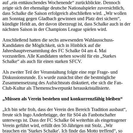
auf „ein enttäuschendes Wochenende“ zurückblickte. Dennoch
zeigte sich der ehemalige deutsche Nationalspieler zuversichtlich,
dass Schalke die Saison erfolgreich abschließen wird. „Wir wollen
am Sonntag gegen Gladbach gewinnen und Platz drei sichern“,
kündigte Heldt an, der davon überzeugt ist, dass Schalke auch in der
nächsten Saison in der Champions League spielen wird.
Anschließend hatten die sechs anwesenden Wahlausschuss-
Kandidaten die Möglichkeit, sich in Hinblick auf die
Jahreshauptversammlung des FC Schalke 04 am 4. Mai
vorzustellen. Alle Kandidaten stehen sowohl für ein „Starkes
Schalke“ als auch für einen starken SFCV.
Als zweiter Teil der Veranstaltung folgte eine rege Frage- und
Diskussionsrunde. Es wurde zunächst über die bestmögliche
Zusammensetzung des Aufsichtsrats diskutiert, ehe sich die Fan-
Club-Kultur als Themenschwerpunkt herauskristallisierte.
„Müssen als Verein bestehen und konkurrenzfähig bleiben“
„Ich bin sehr froh, dass der Verein den Bereich Tradition ausbaut“,
freute sich Ingo Anderbrügge, der für S04 als Fanbotschafter
unterwegs ist. Dass der FC Schalke 04 weiterhin als eingetragener
Verein geführt wird, erfüllt den 50-Jährigen mit Stolz. „Wir
brauchen ein 'Starkes Schalke'. Ich finde das Motto treffend“, so