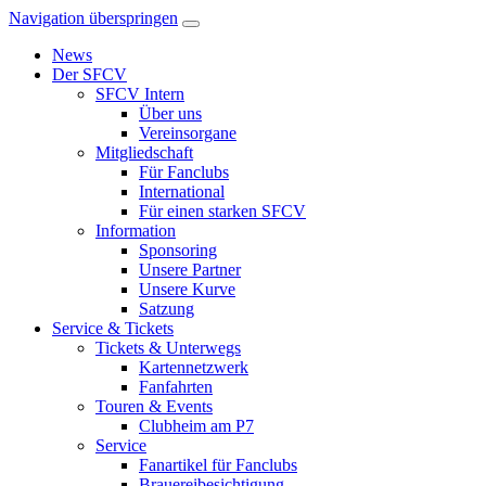
Navigation überspringen
News
Der SFCV
SFCV Intern
Über uns
Vereinsorgane
Mitgliedschaft
Für Fanclubs
International
Für einen starken SFCV
Information
Sponsoring
Unsere Partner
Unsere Kurve
Satzung
Service & Tickets
Tickets & Unterwegs
Kartennetzwerk
Fanfahrten
Touren & Events
Clubheim am P7
Service
Fanartikel für Fanclubs
Brauereibesichtigung