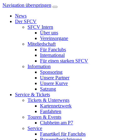
Navigation überspringen
News
Der SFCV
SFCV Intern
Über uns
Vereinsorgane
Mitgliedschaft
Für Fanclubs
International
Für einen starken SFCV
Information
Sponsoring
Unsere Partner
Unsere Kurve
Satzung
Service & Tickets
Tickets & Unterwegs
Kartennetzwerk
Fanfahrten
Touren & Events
Clubheim am P7
Service
Fanartikel für Fanclubs
Brauereibesichtigung