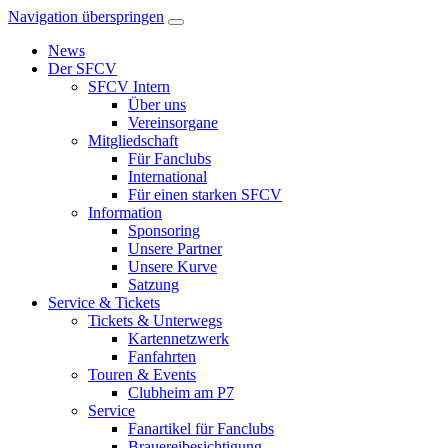
Navigation überspringen
News
Der SFCV
SFCV Intern
Über uns
Vereinsorgane
Mitgliedschaft
Für Fanclubs
International
Für einen starken SFCV
Information
Sponsoring
Unsere Partner
Unsere Kurve
Satzung
Service & Tickets
Tickets & Unterwegs
Kartennetzwerk
Fanfahrten
Touren & Events
Clubheim am P7
Service
Fanartikel für Fanclubs
Brauereibesichtigung