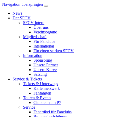
Navigation überspringen
News
Der SFCV
SFCV Intern
Über uns
Vereinsorgane
Mitgliedschaft
Für Fanclubs
International
Für einen starken SFCV
Information
Sponsoring
Unsere Partner
Unsere Kurve
Satzung
Service & Tickets
Tickets & Unterwegs
Kartennetzwerk
Fanfahrten
Touren & Events
Clubheim am P7
Service
Fanartikel für Fanclubs
Brauereibesichtigung