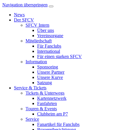
Navigation überspringen
News
Der SFCV
SFCV Intern
Über uns
Vereinsorgane
Mitgliedschaft
Für Fanclubs
International
Für einen starken SFCV
Information
Sponsoring
Unsere Partner
Unsere Kurve
Satzung
Service & Tickets
Tickets & Unterwegs
Kartennetzwerk
Fanfahrten
Touren & Events
Clubheim am P7
Service
Fanartikel für Fanclubs
Brauereibesichtigung